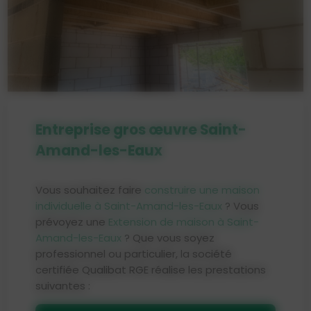
Entreprise gros œuvre Saint-
Amand-les-Eaux
Vous souhaitez faire
construire une maison
individuelle à Saint-Amand-les-Eaux
? Vous
prévoyez une
Extension de maison à Saint-
Amand-les-Eaux
? Que vous soyez
professionnel ou particulier, la société
certifiée Qualibat RGE réalise les prestations
suivantes :