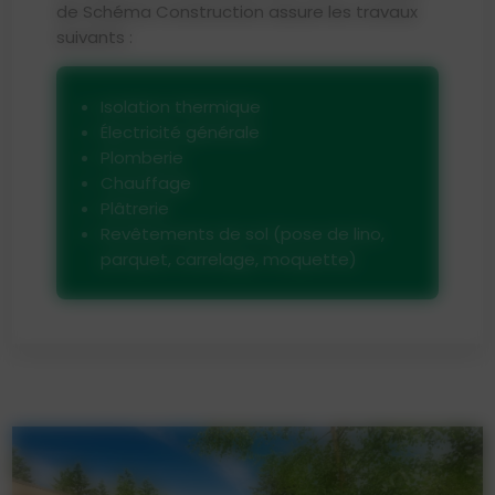
de Schéma Construction assure les travaux
suivants :
Isolation thermique
Électricité générale
Plomberie
Chauffage
Plâtrerie
Revêtements de sol (pose de lino,
parquet, carrelage, moquette)