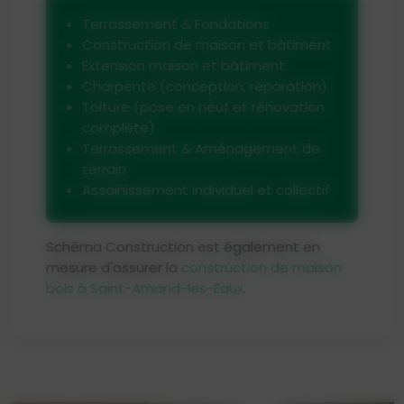
Terrassement & Fondations
Construction de maison et bâtiment
Extension maison et bâtiment
Charpente (conception, réparation)
Toiture (pose en neuf et rénovation
complète)
Terrassement & Aménagement de
terrain
Assainissement individuel et collectif
Schéma Construction est également en
mesure d'assurer la
construction de maison
bois à Saint-Amand-les-Eaux
.