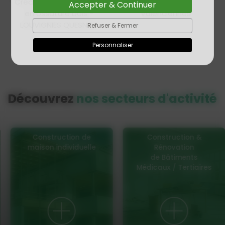
Création d'une coursive
Rénovation -
Accepter & Continuer
en ossature bois -
Valenciennes
LOUVIGNIES QUESNOY
Refuser & Fermer
Personnaliser
Découvrez
nos secteurs d'activité
Construction de
Construction &
maison individuelle
Rénovation
de Bâtiments
Médicaux / Tertiaires