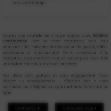
et à votre budget.
Donnez une nouvelle vie à votre maison avec
Schéma
Construction
. Forts de notre expérience, nous vous
proposons des solutions de rénovation de qualité, alliant
esthétisme et fonctionnalité. De la conception à la
réalisation, nous mettons tout en œuvre pour vous offrir
un résultat à la hauteur de vos attentes.
Nos devis sont gratuits et sans engagement. Vous
désirez un renseignement ? N'hésitez pas à nous
contacter, par téléphone ou par mail via le formulaire en
ligne.
03 66 22 96 41
Contactez-nous !