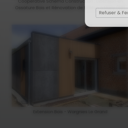
Coopérative Schéma Construction : Extension en
Ossature Bois et Rénovation de Maison à Marly (59)
Refuser & F
Extension Bois - Wargnies Le Grand