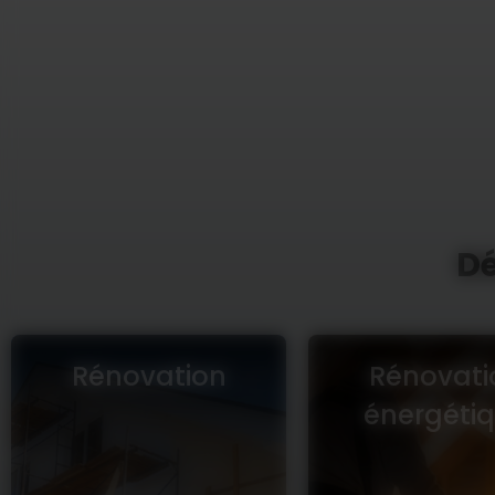
D
Rénovation
Rénovati
énergéti