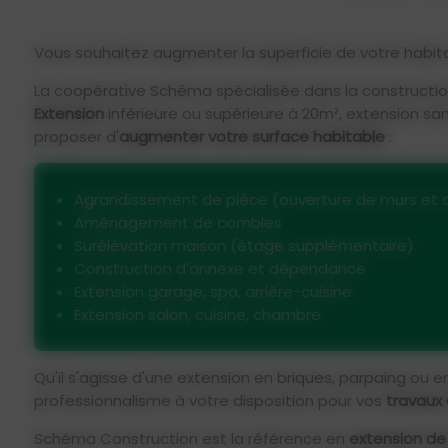
Vous souhaitez augmenter la superficie de votre habi
La coopérative Schéma spécialisée dans la construction
Extension
inférieure ou supérieure à 20m², extension sa
proposer d'
augmenter votre surface habitable
:
Agrandissement de pièce (ouverture de murs et c
Aménagement de combles
Surélévation maison (étage supplémentaire)
Construction d'annexe et dépendance
Extension garage, spa, arrière-cuisine
Extension salon, cuisine, chambre
Qu'il s'agisse d'une extension en briques, parpaing ou 
professionnalisme à votre disposition pour vos
travaux
Schéma Construction est la référence en
extension de