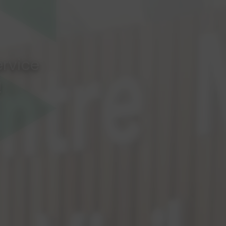
ervice
!