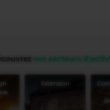
écouvrez
nos secteurs d'activ
on
Extension
Cons
que
in