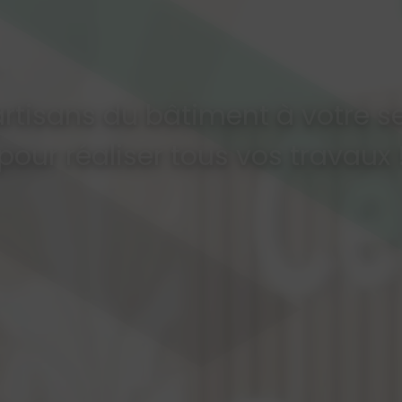
rtisans du bâtiment à votre s
pour réaliser tous vos travaux 