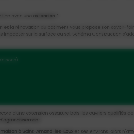
tation avec une
extension
?
 et la rénovation du bâtiment vous propose son savoir-fair
ns impacter sur la surface au sol, Schéma Construction s'ad
loisons)
encore d'une extension ossature bois, les ouvriers qualifiés 
d'agrandissement
.
 maison à Saint-Amand-les-Eaux
et ses environs, alors n'at