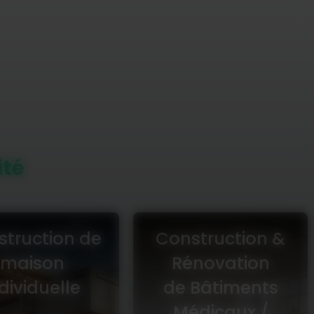
ité
truction de
Construction &
maison
Rénovation
dividuelle
de Bâtiments
Médicaux /