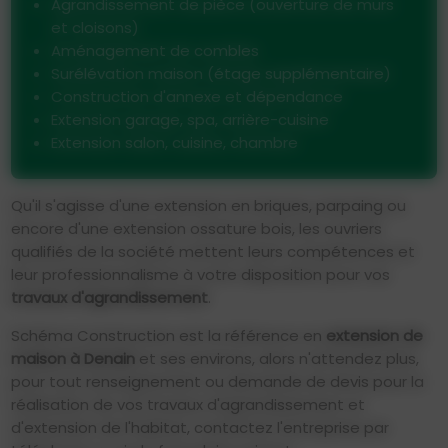
Agrandissement de pièce (ouverture de murs
et cloisons)
Aménagement de combles
Surélévation maison (étage supplémentaire)
Construction d'annexe et dépendance
Extension garage, spa, arrière-cuisine
Extension salon, cuisine, chambre
Qu'il s'agisse d'une extension en briques, parpaing ou
encore d'une extension ossature bois, les ouvriers
qualifiés de la société mettent leurs compétences et
leur professionnalisme à votre disposition pour vos
travaux
d'agrandissement
.
Schéma Construction est la référence en
extension de
maison à Denain
et ses environs, alors n'attendez plus,
p
our tout renseignement ou demande de devis pour la
réalisation de vos travaux d'agrandissement et
d'extension de l'habitat, contactez l'entreprise par