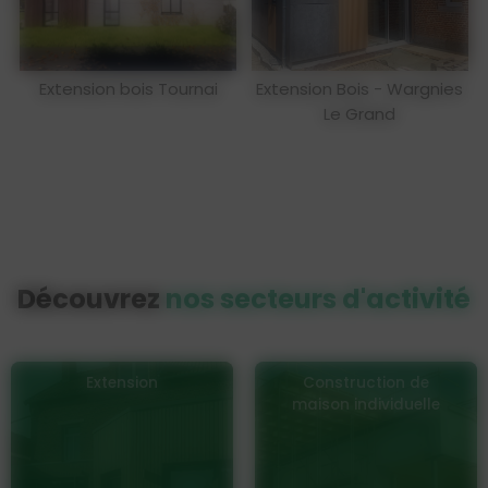
Extension bois Tournai
Extension Bois - Wargnies
Le Grand
Découvrez
nos secteurs d'activité
Construction de
Construction &
maison individuelle
Rénovation
de Bâtiments
Médicaux / Tertiaires